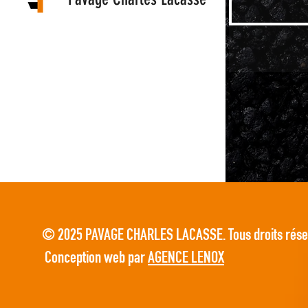
© 2025 PAVAGE CHARLES LACASSE. Tous droits rése
Conception web par
AGENCE LENOX